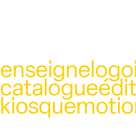
enseigne
logo
catalogue
édi
kiosque
motio