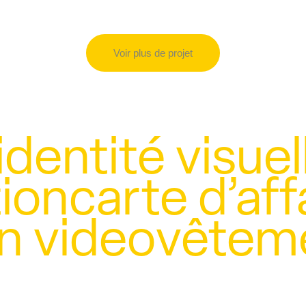
Voir plus de projet
identité visuel
tion
carte d’aff
n video
vêtem