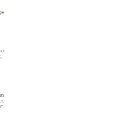
ge
ici
s,
pas
que
t.