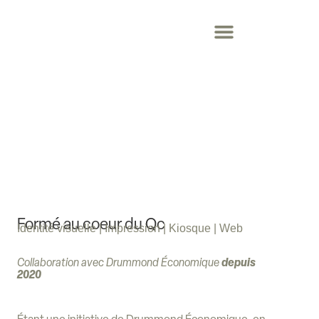
Formé au coeur du Qc
Identité visuelle | Impression | Kiosque | Web
depuis
Collaboration avec Drummond Économique
2020